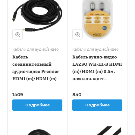
Кабели для аудио/видео
Кабели для аудио/видео
Кабель
Кабель аудио-видео
соединительный
LAZSO WH-111-B HDMI
аудио-видео Premier
(m)/HDMI (m) 0.5м.
HDMI (m)/HDMI (m)
позолоч.конт.
10м. черный (5-815
черный (WH-
10.0)
111(0,5M)-B)
1409
840
Подробнее
Подробнее