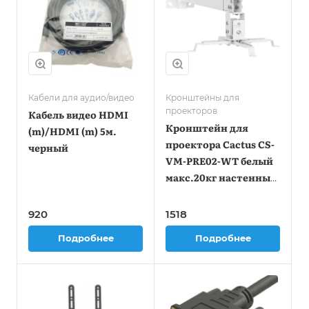
Кабели для аудио/видео
Кронштейны для
проекторов
Кабель видео HDMI
Кронштейн для
(m)/HDMI (m) 5м.
проектора Cactus CS-
черный
VM-PRE02-WT белый
макс.20кг настенный
и потолочный
поворот и наклон
920
1518
Подробнее
Подробнее