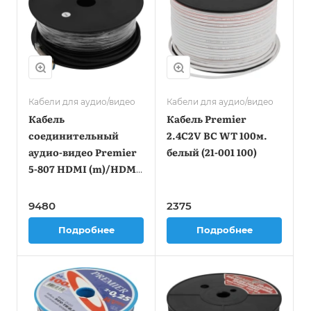
Кабели для аудио/видео
Кабели для аудио/видео
Кабель
Кабель Premier
соединительный
2.4C2V BC WT 100м.
аудио-видео Premier
белый (21-001 100)
5-807 HDMI (m)/HDMI
(m) 50м. черный (5-
807 50.0)
9480
2375
Подробнее
Подробнее