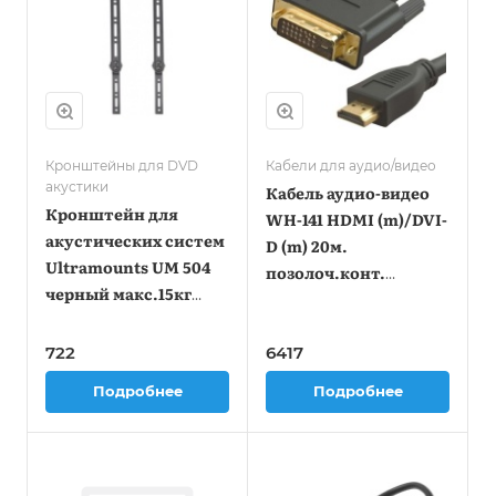
Кронштейны для DVD
Кабели для аудио/видео
акустики
Кабель аудио-видео
Кронштейн для
WH-141 HDMI (m)/DVI-
акустических систем
D (m) 20м.
Ultramounts UM 504
позолоч.конт.
черный макс.15кг
черный (10848)
настенный
722
6417
Подробнее
Подробнее