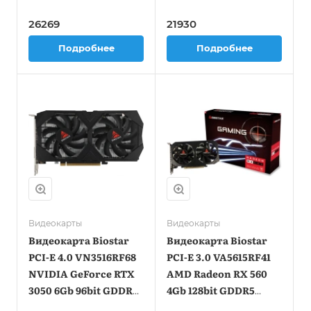
192bit GDDR6
Radeon RX 6500XT
1365/14000 DVIx1
4Gb 64bit GDDR6
26269
21930
HDMIx1 DPx1 HDCP Ret
2685/18000 HDMIx1
Подробнее
Подробнее
DPx1 HDCP Ret
Видеокарты
Видеокарты
Видеокарта Biostar
Видеокарта Biostar
PCI-E 4.0 VN3516RF68
PCI-E 3.0 VA5615RF41
NVIDIA GeForce RTX
AMD Radeon RX 560
3050 6Gb 96bit GDDR6
4Gb 128bit GDDR5
1042/14000 DVIx1
1175/6000 DVIx1