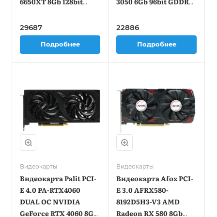
6650XT 8Gb 128bit
3050 6Gb 96bit GDDR6
GDDR6 2410/17500
1470/14000 HDMIx2
HDMIx1 DPx3 HDCP
DPx1 HDCP Ret low
29687
22886
Ret
profile
Подробнее
Подробнее
Видеокарты
Видеокарты
Видеокарта Palit PCI-
Видеокарта Afox PCI-
E 4.0 PA-RTX4060
E 3.0 AFRX580-
DUAL OC NVIDIA
8192D5H3-V3 AMD
GeForce RTX 4060 8Gb
Radeon RX 580 8Gb