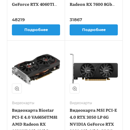
GeForce RTX 4060TI
Radeon RX 7600 8Gb
8Gb 128bit GDDR6
128bit GDDR6
2310/18000 HDMIx1
2250/18000 HDMIx1
48219
31867
DPx3 HDCP Ret
DPx3 HDCP Ret
Подробнее
Подробнее
Видеокарты
Видеокарты
Видеокарта Biostar
Видеокарта MSI PCI-E
PCI-E 4.0 VA6656TM81
4.0 RTX 3050 LP 6G
AMD Radeon RX
NVIDIA GeForce RTX