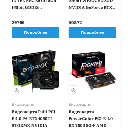
INTEL ARC B570 10Gb
N406TWF2OCV2-8GD
160bit GDDR6
NVIDIA GeForce RTX
2600/19000 HDMIx1
4060TI 8Gb 128bit
DPx3 HDCP Ret
GDDR6 2550/18000
29765
50872
HDMIx1 DPx3 HDCP
Подробнее
Подробнее
Ret
Видеокарты
Видеокарты
Видеокарта Palit PCI-
Видеокарта
E 4.0 PA-RTX4060TI
PowerColor PCI-E 4.0
STORMX NVIDIA
RX 7600 8G-F AMD