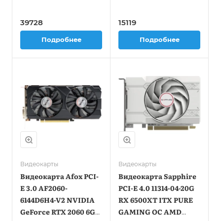
128bit GDDR6
256bit GDDR5
1830/17000 HDMIx1
1244/7000 HDMIx1
39728
15119
DPx3 HDCP Ret
DPx2 HDCP Ret
Подробнее
Подробнее
Видеокарты
Видеокарты
Видеокарта Afox PCI-
Видеокарта Sapphire
E 3.0 AF2060-
PCI-E 4.0 11314-04-20G
6144D6H4-V2 NVIDIA
RX 6500XT ITX PURE
GeForce RTX 2060 6Gb
GAMING OC AMD