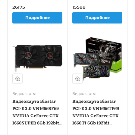
HDMIx1 DPx1 HDCP Ret
HDMIx1 DPx1 HDCP Ret
26175
15588
Подробнее
Подробнее
Видеокарты
Видеокарты
Видеокарта Biostar
Видеокарта Biostar
PCI-E 3.0 VN1666SF69
PCI-E 3.0 VN1666TF69
NVIDIA GeForce GTX
NVIDIA GeForce GTX
1660SUPER 6Gb 192bit
1660TI 6Gb 192bit
GDDR6 1530/8000
GDDR6 1500/12000