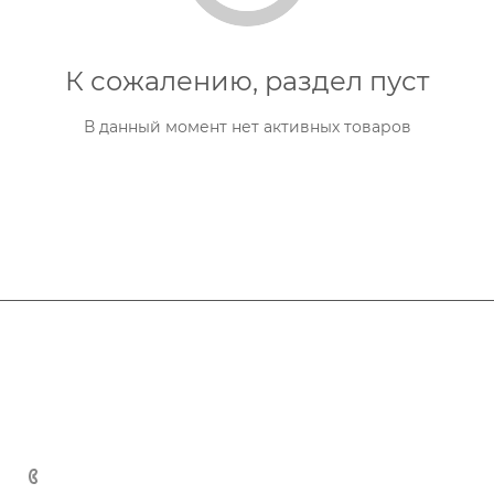
К сожалению, раздел пуст
В данный момент нет активных товаров
Компания
Информация
О компании
Новости
Помощь
Статьи
Вакансии
Вопрос-ответ
Помощь
+7 (347) 2-518-598
Бренды