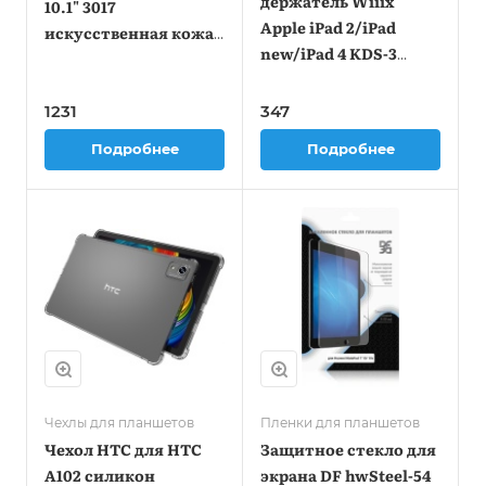
держатель Wiiix
10.1" 3017
Apple iPad 2/iPad
искусственная кожа
new/iPad 4 KDS-3
черный (3017 BLACK)
черный
1231
347
Подробнее
Подробнее
Чехлы для планшетов
Пленки для планшетов
Чехол HTC для HTC
Защитное стекло для
A102 силикон
экрана DF hwSteel-54