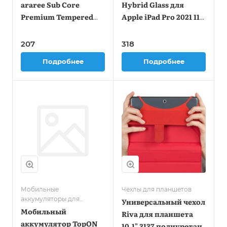
araree Sub Core
Hybrid Glass для
Premium Tempered
Apple iPad Pro 2021 11"
Glass Samsung Galaxy
11" 1шт. (40256)
Tab A7 1шт. (GP-
207
318
TTT505KDATR)
Подробнее
Подробнее
Мобильные
Чехлы для планшетов
аккумуляторы для
Универсальный чехол
планшетов
Мобильный
Riva для планшета
аккумулятор TopON
10.1" 3137 полиуретан