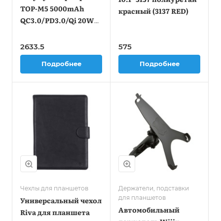
TOP-M5 5000mAh
красный (3137 RED)
QC3.0/PD3.0/Qi 20W
3A USB-A/USB-C
беспров.зар. синий
2633.5
575
(103079)
Подробнее
Подробнее
Чехлы для планшетов
Держатели, подставки
для планшетов
Универсальный чехол
Автомобильный
Riva для планшета