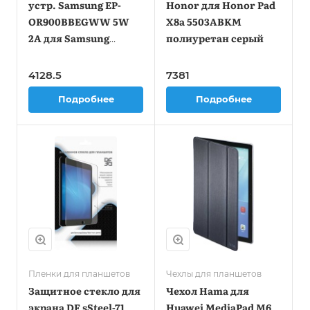
устр. Samsung EP-
Honor для Honor Pad
OR900BBEGWW 5W
X8a 5503ABKM
2A для Samsung
полиуретан серый
черный
4128.5
7381
Подробнее
Подробнее
Пленки для планшетов
Чехлы для планшетов
Защитное стекло для
Чехол Hama для
экрана DF sSteel-71
Huawei MediaPad M6