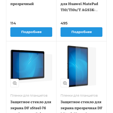
прозрачный
для Huawei MatePad
T10/T10s/T AGS3K-
09/T AgrK-W09 1шт.
(DF HWSTEEL-54)
114
495
Подробнее
Подробнее
Пленки для планшетов
Пленки для планшетов
Защитное стекло для
Защитное стекло для
экрана DF sSteel-76
экрана прозрачная DF