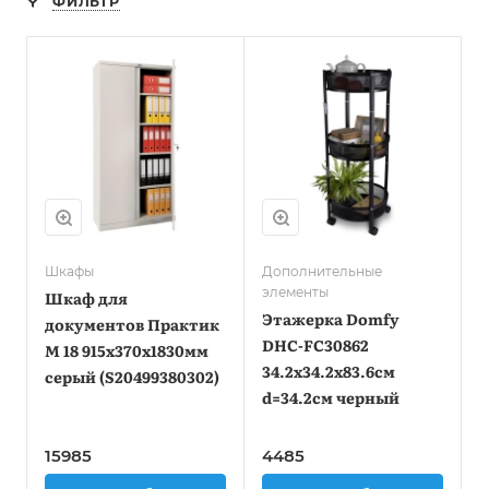
ФИЛЬТР
Шкафы
Дополнительные
элементы
Шкаф для
Этажерка Domfy
документов Практик
DHC-FC30862
M 18 915x370x1830мм
34.2x34.2x83.6см
серый (S20499380302)
d=34.2см черный
15985
4485