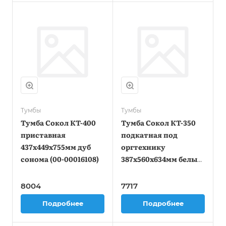
Тумбы
Тумбы
Тумба Сокол КТ-400
Тумба Сокол КТ-350
приставная
подкатная под
437x449x755мм дуб
оргтехнику
сонома (00-00016108)
387x560x634мм белый
(00-00016336)
8004
7717
Подробнее
Подробнее