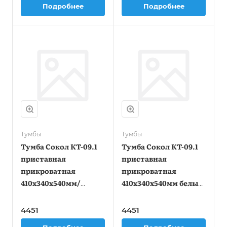
Подробнее
Подробнее
Тумбы
Тумбы
Тумба Сокол КТ-09.1
Тумба Сокол КТ-09.1
приставная
приставная
прикроватная
прикроватная
410x340x540мм/
410x340x540мм белый
бежевый венге
(00-00011699)
(КТ09.1В5Б5)
4451
4451