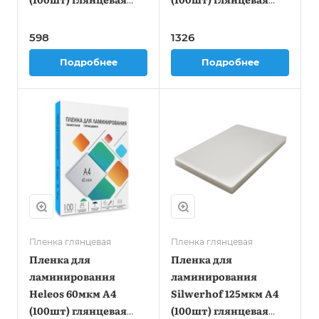
216x303мм
216x303мм Office Kit
(PLP12123-1)
598
1326
Подробнее
Подробнее
Пленка глянцевая
Пленка глянцевая
Пленка для
Пленка для
ламинирования
ламинирования
Heleos 60мкм A4
Silwerhof 125мкм A4
(100шт) глянцевая
(100шт) глянцевая