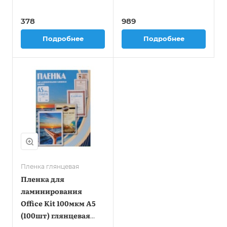
216x303мм LPA4-60
216x303мм (4410021)
378
989
Подробнее
Подробнее
Пленка глянцевая
Пленка для
ламинирования
Office Kit 100мкм A5
(100шт) глянцевая