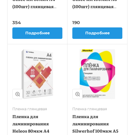
(100шт) глянцевая
(100шт) глянцевая
216x303мм PLP100123
111x154мм PLP111
(PLP111*154/100)
354
190
Подробнее
Подробнее
Пленка глянцевая
Пленка глянцевая
Пленка для
Пленка для
ламинирования
ламинирования
Heleos 80мкм A4
Silwerhof 100мкм A5