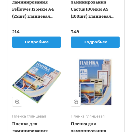
ламинирования
ламинирования
Fellowes 125мкм A4
Cactus 100мкм A5
(25шт) глянцевая
(100шт) глянцевая
216x303мм Lamirel
154x216мм CS-
(LA-78802)
LPGA5100100
214
348
Подробнее
Подробнее
Пленка глянцевая
Пленка глянцевая
Пленка для
Пленка для
ламинирования
ламинирования