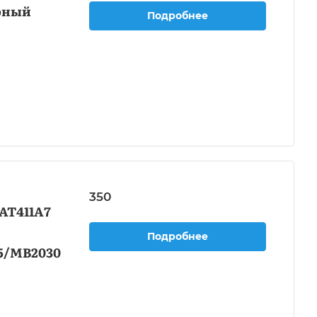
ерный
Подробнее
350
AT411A7
Подробнее
5/MB2030