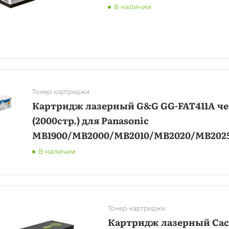
FLC411/412/413/418
В наличии
Тонер-картриджи
Картридж лазерный G&G GG-FAT411A ч
(2000стр.) для Panasonic
MB1900/MB2000/MB2010/MB2020/MB202
В наличии
Тонер-картриджи
Картридж лазерный Cact