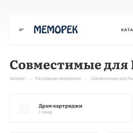
КАТ
Совместимые для 
—
—
Каталог
Расходные материалы
Совместимые для Pa
Драм-картриджи
1 товар