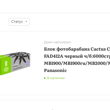
Статус
а
Драм-картриджи
Блок фотобарабана Cactus C
FAD412A черный ч/б:6000стр
MB1900/MB1900ru/MB2000/
Panasonic
В наличии