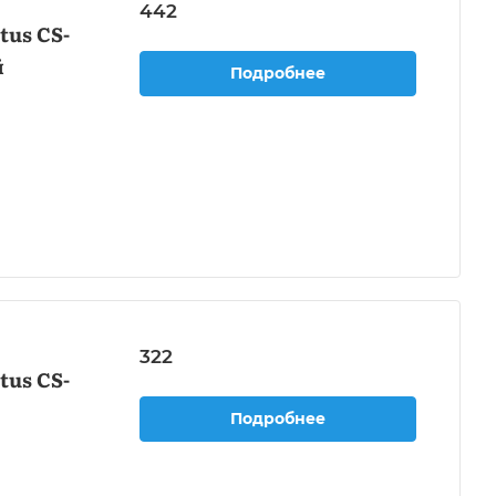
442
us CS-
й
Подробнее
322
us CS-
Подробнее