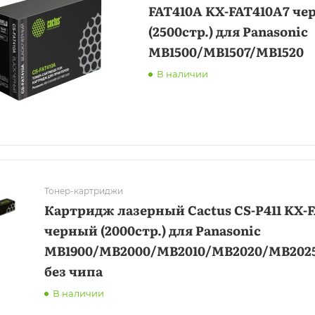
FAT410A KX-FAT410A7 ч
(2500стр.) для Panasonic
MB1500/MB1507/MB1520
В наличии
Тонер-картриджи
Картридж лазерный Cactus CS-P411 KX-F
черный (2000стр.) для Panasonic
MB1900/MB2000/MB2010/MB2020/MB202
без чипа
В наличии