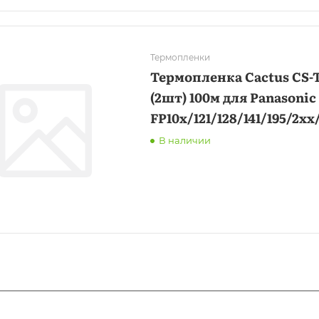
Термопленки
Термопленка Cactus CS-
(2шт) 100м для Panasonic
FP10х/121/128/141/195/2хх
В наличии