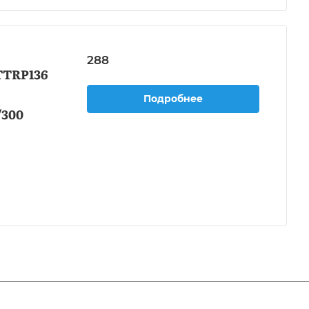
288
TTRP136
Подробнее
/300