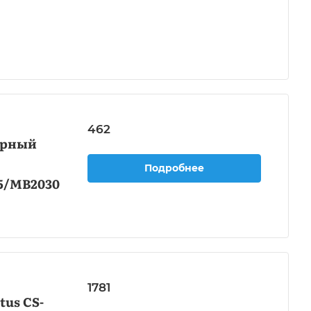
462
ерный
Подробнее
5/MB2030
1781
us CS-