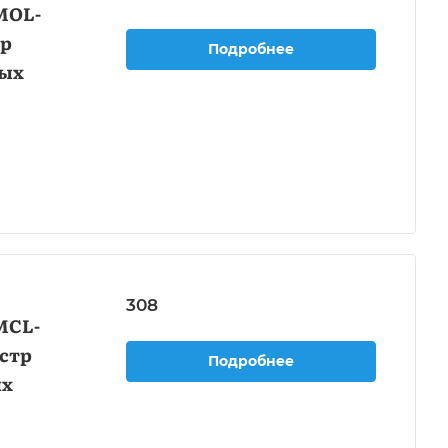
MOL-
тр
Подробнее
ных
308
MCL-
стр
Подробнее
ых