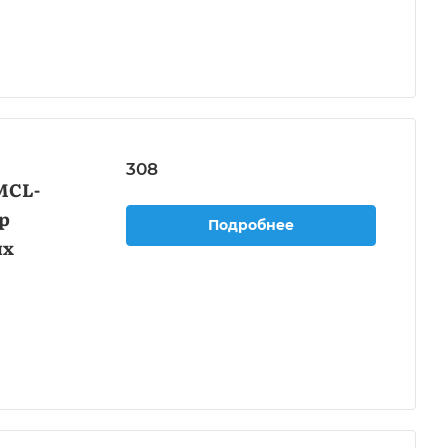
308
MCL-
р
Подробнее
ых