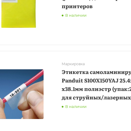
принтеров
В наличии
Маркировка
Этикетка самоламинир
Panduit S100X150YAJ 25.4
x38.1мм полиэстр (упак:
для струйных/лазерных
принтеров белый
В наличии