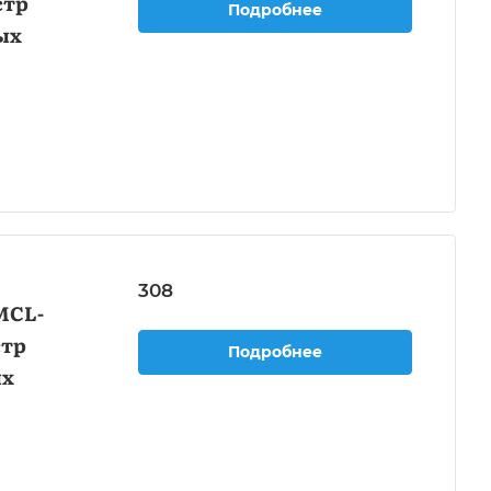
стр
Подробнее
ых
308
MCL-
стр
Подробнее
ых