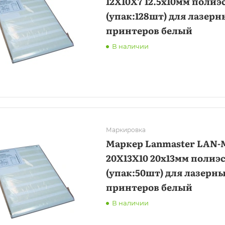
12X10X7 12.5x10мм полиэ
(упак:128шт) для лазерн
принтеров белый
В наличии
Маркировка
Маркер Lanmaster LAN-
20X13X10 20x13мм полиэ
(упак:50шт) для лазерн
принтеров белый
В наличии