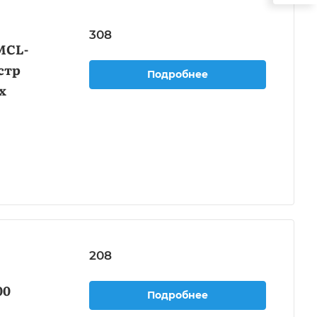
308
MCL-
стр
Подробнее
х
208
00
Подробнее