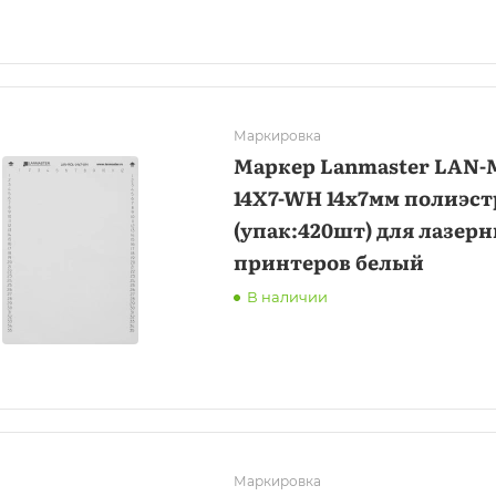
Маркировка
Маркер Lanmaster LAN-
14X7-WH 14x7мм полиэст
(упак:420шт) для лазер
принтеров белый
В наличии
Маркировка