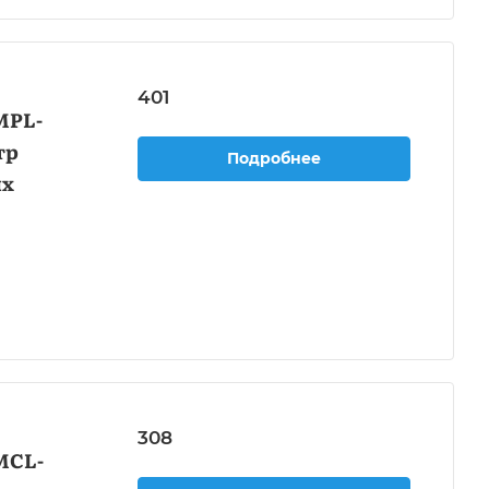
401
MPL-
тр
Подробнее
ых
308
MCL-