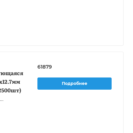
61879
ующаяся
x12.7мм
Подробнее
2500шт)