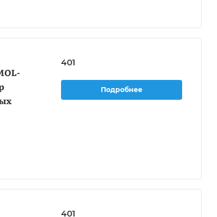
401
MOL-
р
Подробнее
ных
401