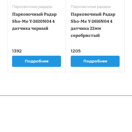
Парковочные радары
Парковочные радары
Парковочный Радар
Парковочный Радар
Sho-Me Y-2620N04 4
Sho-Me Y-2616N04 4
датчика черный
датчика 22мм
серебристый
1392
1205
Подробнее
Подробнее
Компания
Информация
О компании
Новости
Помощь
Статьи