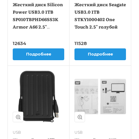
Жесткий диск Silicon
Жесткий диск Seagate
Power USB3.0 1TB
USB3.0 1TB
SP010TBPHD66SS3K
STKY1000402 One
Armor A66 2.5"
Touch 2.5" голубой
черный
12634
11528
Подробнее
Подробнее
USB
USB