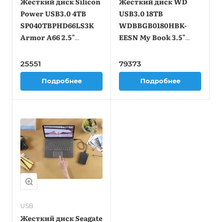
Жесткий диск Silicon
Жесткий диск WD
Power USB3.0 4TB
USB3.0 18TB
SP040TBPHD66LS3K
WDBBGB0180HBK-
Armor A66 2.5"
EESN My Book 3.5"
черный
черный
25551
79373
Подробнее
Подробнее
USB
Жесткий диск Seagate