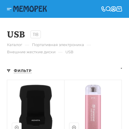
USB
118
—
—
Каталог
Портативная электроника
—
Внешние жесткие диски
USB
ФИЛЬТР