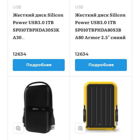
USB
USB
Жесткий диск Silicon
Жесткий диск Silicon
Power USB3.0 1TB
Power USB3.0 1TB
SP010TBPHDA30S3K
SP010TBPHDA80S3B
A30
A80 Armor 2.5" синий
SP010TBPHDA30S3K
Armor 2.5" черный
12634
12634
Подробнее
Подробнее