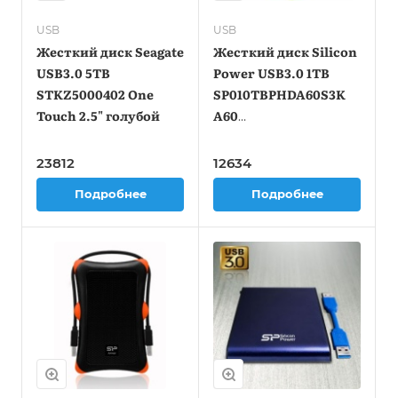
USB
USB
Жесткий диск Seagate
Жесткий диск Silicon
USB3.0 5TB
Power USB3.0 1TB
STKZ5000402 One
SP010TBPHDA60S3K
Touch 2.5" голубой
A60
SP010TBPHDA60S3K
Armor 2.5" черный
23812
12634
Подробнее
Подробнее