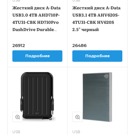
USB
USB
Жесткий диск A-Data
Жесткий диск A-Data
USB3.0 4TB AHD710P-
USB3.1 4TB AHV620S-
4TU31-CBK HD710Pro
4TU31-CBK HV620S
DashDrive Durable
2.5" черный
2.5" черный
26912
26486
Подробнее
Подробнее
USB
USB