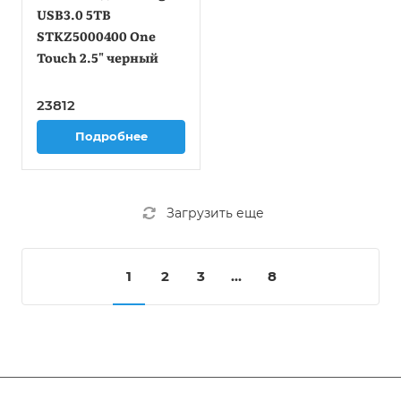
USB3.0 5TB
STKZ5000400 One
Touch 2.5" черный
23812
Подробнее
Загрузить еще
1
2
3
...
8