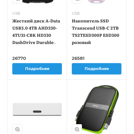
USB
USB
Жесткий диск A-Data
Накопитель SSD
USB3.0 4TB AHD330-
Transcend USB-C 2TB
4TU31-CBK HD330
TS2TESD300P ESD300
DashDrive Durable
розовый
2.5" черный
26770
26581
Подробнее
Подробнее